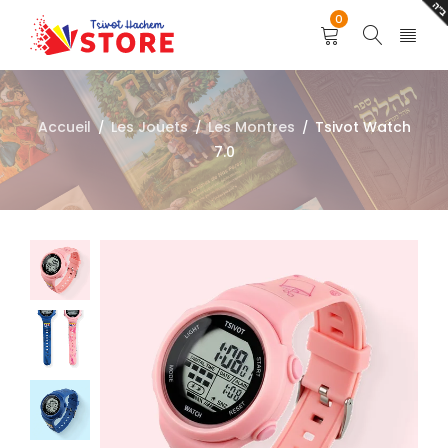
0
Accueil
Les Jouets
Les Montres
Tsivot Watch
/
/
/
7.0