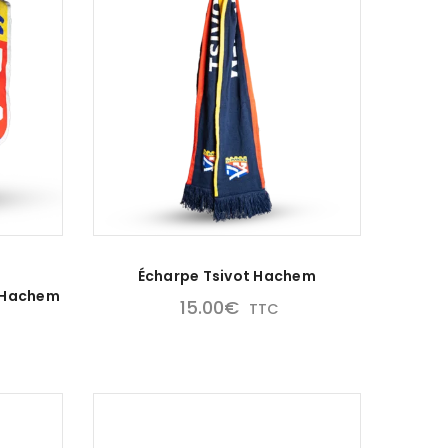
Écharpe Tsivot Hachem
t Hachem
15.00
€
TTC