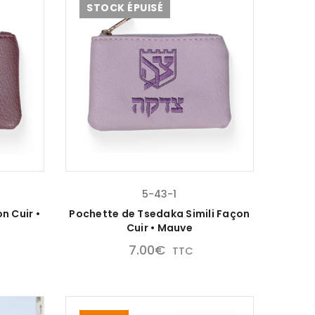
STOCK ÉPUISÉ
5-43-1
n Cuir •
Pochette de Tsedaka Simili Façon
Cuir • Mauve
7.00
€
TTC