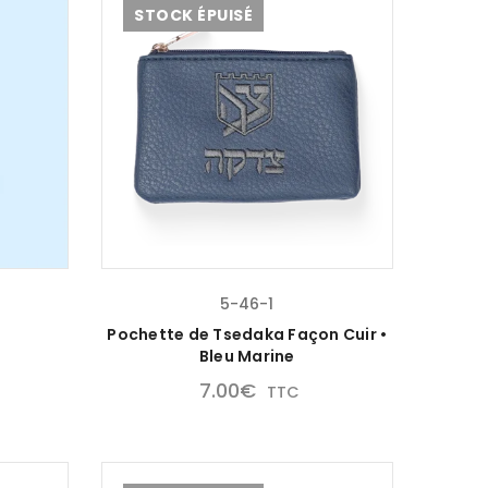
STOCK ÉPUISÉ
5-46-1
Pochette de Tsedaka Façon Cuir •
Bleu Marine
7.00
€
TTC