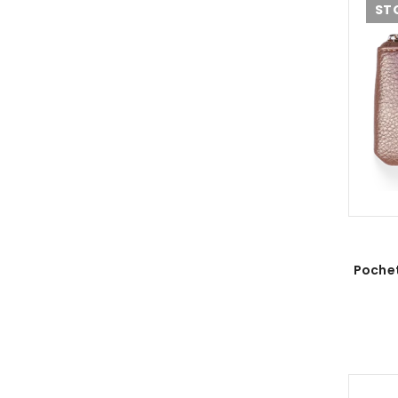
ST
Pochet