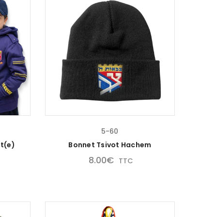
5-60
at(e)
Bonnet Tsivot Hachem
8.00
€
TTC