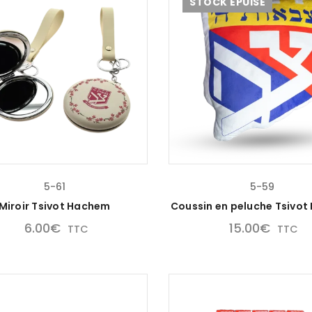
STOCK ÉPUISÉ
5-61
5-59
Miroir Tsivot Hachem
Coussin en peluche Tsivo
6.00
€
15.00
€
TTC
TTC