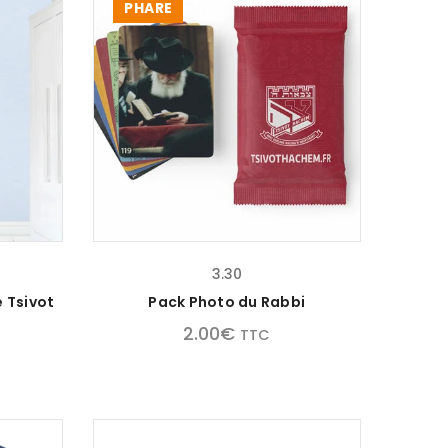
PHARE
3.30
 Tsivot
Pack Photo du Rabbi
2.00
€
TTC