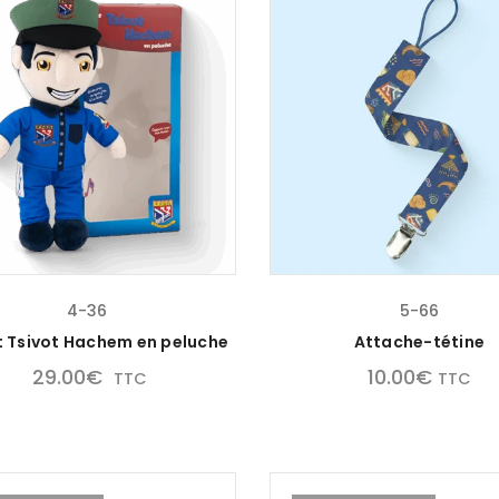
4-36
5-66
t Tsivot Hachem en peluche
Attache-tétine
29.00
€
10.00
€
TTC
TTC