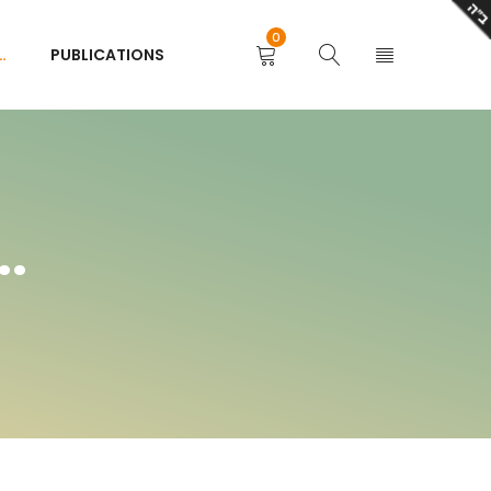
0
…
PUBLICATIONS
..