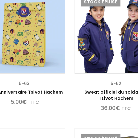
STOCK ÉPUISÉ
5-63
5-62
Anniversaire Tsivot Hachem
Sweat officiel du sold
Tsivot Hachem
5.00
€
TTC
36.00
€
TTC