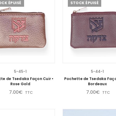
OCK ÉPUISÉ
STOCK ÉPUISÉ
5-45-1
5-44-1
te de Tsedaka Façon Cuir •
Pochette de Tsedaka Faço
Rose Gold
Bordeaux
7.00
€
7.00
€
TTC
TTC