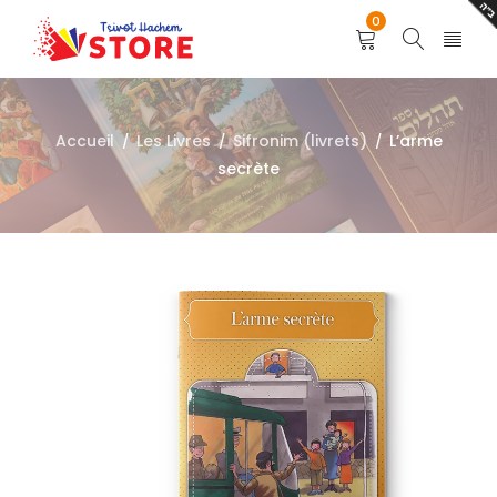
0
Accueil
Les Livres
Sifronim (livrets)
L’arme
/
/
/
secrète