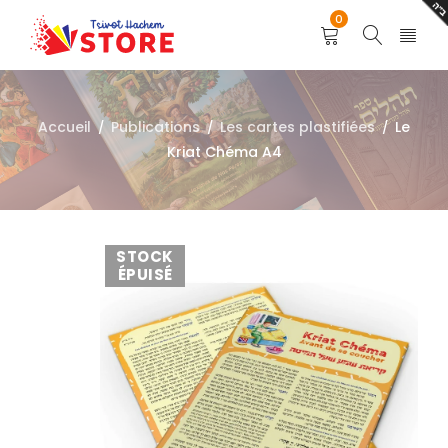
0
Accueil
Publications
Les cartes plastifiées
Le
/
/
/
Kriat Chéma A4
STOCK
ÉPUISÉ