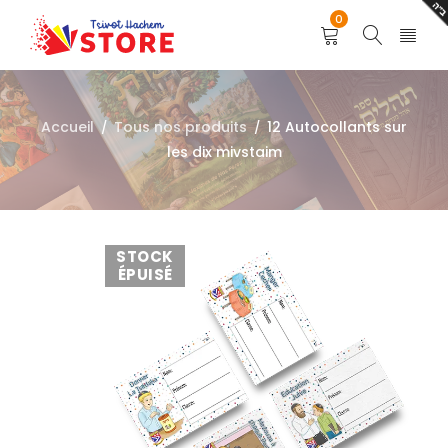
0
Accueil
Tous nos produits
12 Autocollants sur
/
/
les dix mivstaim
STOCK
ÉPUISÉ