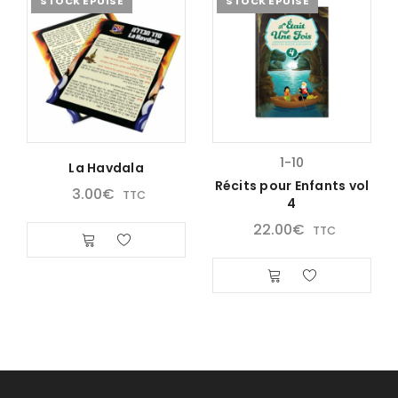
STOCK ÉPUISÉ
STOCK ÉPUISÉ
1-10
La Havdala
Récits pour Enfants vol
3.00
€
TTC
4
22.00
€
TTC