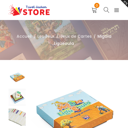
0
Accueil
Les Jeux
Jeux de Cartes
Migola
/
/
/
Ligueoula