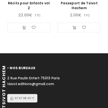
Récits pour Enfants vol
Passeport de Tsivot
2
Hachem
22.00
€
2.00
€
TTC
TTC
TSIVOT HACHEM
• NOS BUREAUX
2 Rue Paulin Enfert 75013 Paris
tsivot.editions@gmail.com
07 67 98 43 17