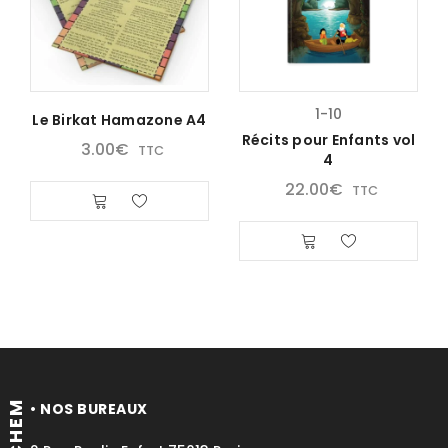
1-10
Le Birkat Hamazone A4
Récits pour Enfants vol
3.00
€
TTC
4
22.00
€
TTC
• NOS BUREAUX