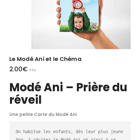
Le Modé Ani et le Chéma
2.00
€
TTC
Modé Ani – Prière du
réveil
Une petite Carte du Modé Ani
On habitue les enfants, dès leur plus jeune 
âge, à réciter le Modé Ani et ainsi à se 