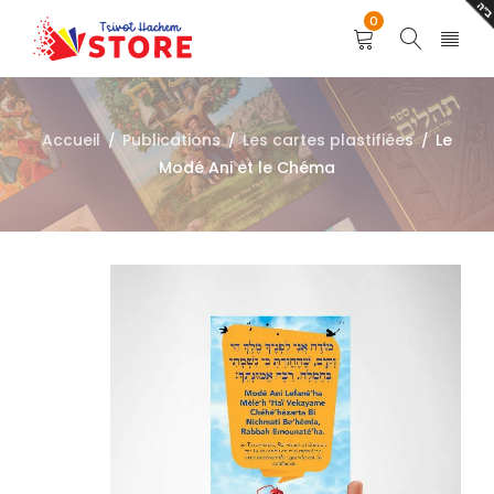
0
Accueil
Publications
Les cartes plastifiées
Le
/
/
/
Modé Ani et le Chéma