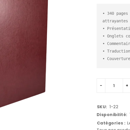
• 340 pages 
attrayantes

• Présentati
• Onglets co
• Commentair
• Traduction
• Couvertur
SKU:
1-22
Disponibilité:
Catégories :
L