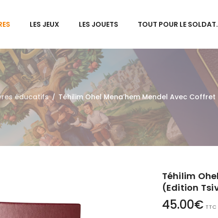
RES
LES JEUX
LES JOUETS
TOUT POUR LE SOLDAT
ivres éducatifs
Téhilim Ohel Mena’hem Mendel Avec Coffret 
/
Téhilim Ohe
(Edition Ts
45.00
€
TTC