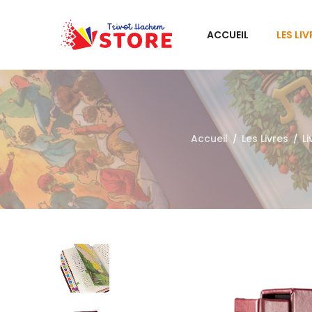
ACCUEIL
LES LIV
Accueil
Les Livres
L
/
/