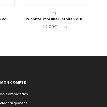
1-3
 Vol 5
Raconte-moi une Histoire Vol II
Téhi
(
24.00
€
TTC
• MON COMPTE
Mes commandes
éléchargement