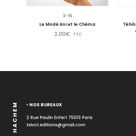
3-15
Le Modé Ani et le Chéma
Téhil
2.00
€
TTC
TSIVOT HACHEM
• NOS BUREAUX
2 Rue Paulin Enfert 75013 Paris
tsivot.editions@gmail.com