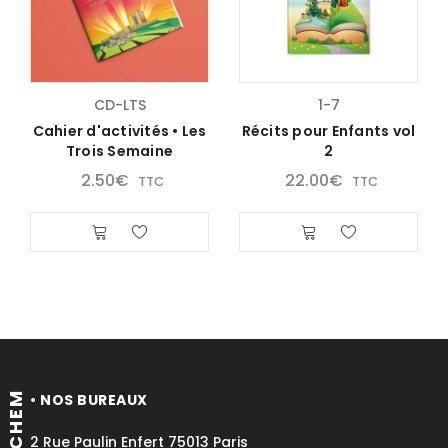
CD-LTS
1-7
Cahier d'activités • Les
Récits pour Enfants vol
Trois Semaine
2
2.50
€
22.00
€
TTC
TTC
• NOS BUREAUX
On voit des miracles
2 Rue Paulin Enfert 75013 Paris