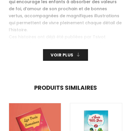
qui encourage les enfants à absorber des valeurs
de foi, d’amour de son prochain et de bonnes
vertus, accompagnées de magnifiques illustrations
qui permettent de vivre pleinement chaque détail de
l’histoire.
Ces histoires ont déjà été publiées par Tsivot
Hachem dans des livrets individuels et sont
devenues très populaires auprès du public,
VOIR PLUS
maintenant elles figurent dans une élégante série
de plusieurs volumes.
Couverture rigide • 112 Pages tout en couleurs.
PRODUITS SIMILAIRES