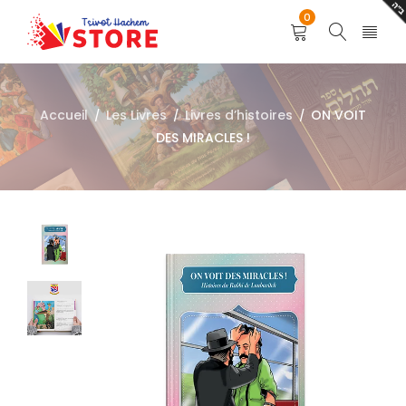
0
Accueil
Les Livres
Livres d’histoires
ON VOIT
/
/
/
DES MIRACLES !