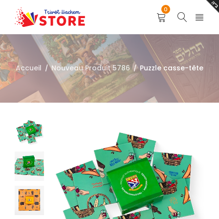
0
Accueil
Nouveau Produit 5786
Puzzle casse-tête
/
/