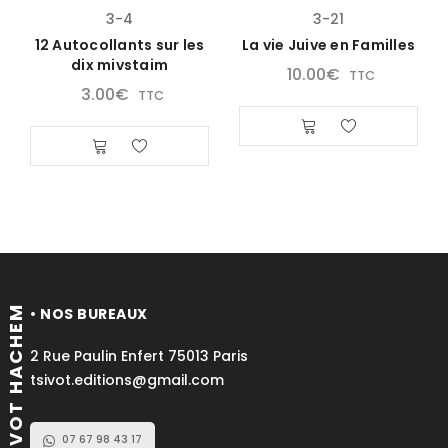
3-4
3-21
12 Autocollants sur les
La vie Juive en Familles
dix mivstaim
10.00
€
TTC
3.00
€
TTC
TSIVOT HACHEM
• NOS BUREAUX
2 Rue Paulin Enfert 75013 Paris
tsivot.editions@gmail.com
07 67 98 43 17