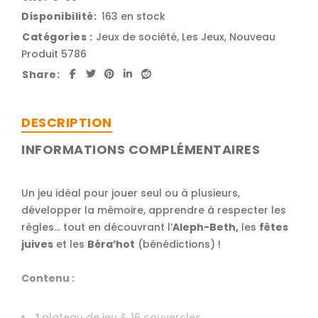
Disponibilité:
163 en stock
Catégories :
Jeux de société
,
Les Jeux
,
Nouveau
Produit 5786
Share:
DESCRIPTION
INFORMATIONS COMPLÉMENTAIRES
Un jeu idéal pour jouer seul ou à plusieurs,
développer la mémoire, apprendre à respecter les
règles… tout en découvrant l’
Aleph-Beth,
les
fêtes
juives
et les
Béra’hot
(bénédictions) !
Contenu :
1
plateau de jeu & 16 couvercles