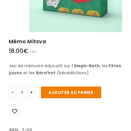
Mémo Mitsva
18.00
€
TTC
Jeu de mémoire éducatif sur l’
Aleph-Beth
, les
Fêtes
juives
et les
Béra’hot
(bénédictions).
AJOUTER AU PANIER
SKU:
3-59