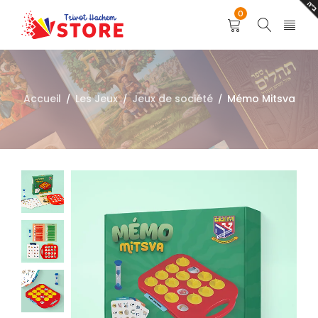
0
Accueil
Les Jeux
Jeux de société
Mémo Mitsva
/
/
/