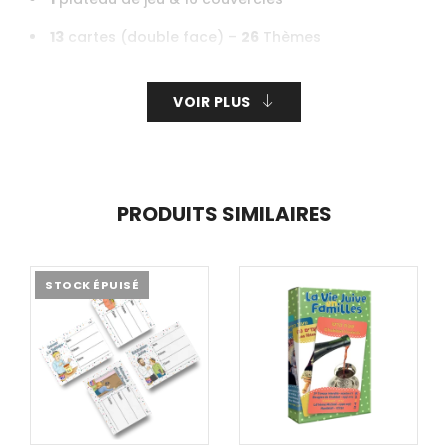
13
cartes (double face) –
26
Thèmes
1
Brochure explicative
VOIR PLUS
1
sablier
PRODUITS SIMILAIRES
STOCK ÉPUISÉ